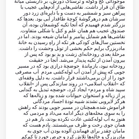
موجوداتی کج و‌کوله و ترسناک دورش، بر داربستی میانهٔ
طاق آن قرار داشت. نقاشی‌هایی از آدم‌هایی عجیب با
پیراهن سبز و شمشیر به دست و با دایره‌ای زرد دور
سرشان هم درهرگوشهٔ کوچهٔ طاقدار آبی بود. بعدها که
بزرگتر شدم فهمیدم که آنجا تکیه کوشمغان بوده، آن
صندوق عجیب هم همان علم و کتل با شکلی متفاوت.
نقاشی‌ها هم شمایل پیامبر و امامان شیعه بودند. اما در
نخستین سال‌های کودکی هر تکه از راهِ رسیدن به خانهٔ
مادربزرگ برایم حکم بخشی از تونل وحشت را داشت.
مرحلهٔ بعدی رودخانه‌ای زشت و بد بو بود که پس از
بیرون آمدن از تکیه پدیدار می‌شد. آنجا در حقیقت
رودخانه نبود، بازماندهٔ حوضچهٔ درازی بود که در مسیر
جویی که پیش از آمدن آب لوله‌کشی مردم آب مصرفی
خود را از آن برمی‌داشتند قرار داشت. به دلیل وقفه‌ای
که «انقلاب اسلامی» در روند سازندگی پس از «انقلاب
سپید شاه و مردم» ایجاد کرد، حوضچه تبدیل به گندابی
پر از زباله و استخوان حیوانات شده بود و زباله‌ها که
هرگز لایروبی نشدند شبیه تودهٔ اجساد مردگانی
فراموش شده،همچنان در مسیر جویی بودند که راهش
را به سوی محله‌های دیگر ادامه می‌داد و مردمی که
هنوز به آب لوله‌کشی عادت نکرده بودند، باز هم در
همان جوی رخت و ظرف می‌شستند. یادم هست که
مامان چقدر برای فهماندن آلوده بودن آب جوی به
مادربزرگ و خاله‌ها تلاش کرد و حرص خورد تا کم‌کم