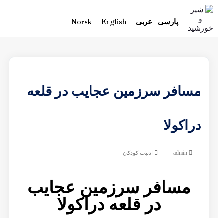
پارسی
عربی
English
Norsk
مسافر سرزمین عجایب در قلعه
دراكولا
admin
ادبیات کودکان
مسافر سرزمین عجایب
در قلعه دراكولا