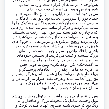
پس‌کوچه‌ای در میانهٔ آن قرار داشت وارد می‌شدیم،
شور و ترس و هیجانی غیرقابل توصیف در دلم
می‌جوشید. آنجا، سر خیابان، یا به زبانِ خاله‌مریم «سر
خط»، دروازهٔ سرزمین عجایب بود. دیوارهای کاهگلی،
مردمی که با چشمان گشاد شده و نگاهی مشکوک ما را
تماشا می‌کردند و هرگز از تماشا سیر نمی‌شدند، زن‌هایی
که با چادر به کمر بسته سر جوی پهنی رخت می‌شستند
و ماشین که می‌آمد دست از رخت شستن می‌کشیدند و
زل می‌زدند و‌پچ‌پچ می‌کردند، و پیرمردهایی با چروک‌های
عمیق در چهره، شلواری گشاد به پا، جلیقه به تن، کلاه
بافتنی یا قلاب‌بافی به سر و چپق به دست، بر پله‌ای
بزرگ نشسته و غیبت می‌کردند، از نخستین جلوه‌های
سرزمین عجایب بود. در آن لحظه‌ها مامان همیشه
می‌گفت«نگاه نکن. توجه نکن.» و‌من به خوبی حس
می‌کردم که مامان چقدر از آن نگاه‌های پرسشگر و
بی‌اعتماد بدش می‌آمد. برای همین مامان هرگز بیشتر از
پنج روز آنجا نمی‌ماند و هرچه بقیه اصرار می‌کردند در او
بی‌اثر بود. من فهمیده بودم که خانهٔ مادربزرگ برای
مامان هم چندان دلچسب و آشنا نبود.
پس از عبور از دروازه، ماشین وارد تونل وحشت می‌شد.
تونل وحشت شامل یک محوطهٔ بزرگ و طاقدار و آبی
رنگ بود که چیزی شبیه صندوق عهد با گنبدی کوچک و‌