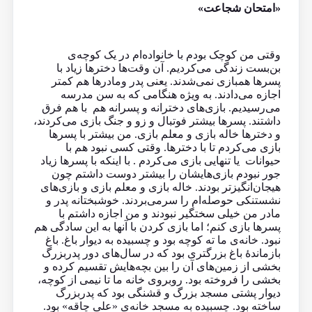
«امتحان شجاعت»
وقتی من کوچک بودم با خانواده‌ام در یک کوچه‌ی
بن‌بست زندگی می‌کردیم. آن وقت‌ها دخترها زیاد با
پسرها همبازی نمی‌شدند. یعنی پدر و‌مادرها هم کمتر
اجازه می‌دادند. به ویژه هنگامی که به سن مدرسه
می‌رسیدیم. بازی‌های دخترانه و پسرانه هم با هم فرق
داشتند. پسرها بیشتر فوتبال و زو و جنگ بازی می‌کردند،
و دخترها خاله‌ بازی و معلم‌‌ بازی. من بیشتر با پسرها
بازی می‌کردم تا با دخترها. وقتی کسی نبود هم با
حیوانات یا تنهایی بازی می‌کردم . با اینکه با پسر‌ها زیاد
جور نبودم بازی‌هایشان را بیشتر دوست داشتم چون
هیجان‌انگیزتر بودند. خاله‌ بازی و معلم‌ بازی و بازی‌های
نشستنکی حوصله‌ام را سرمی‌بردند. خوشبختانه پدر و
مادر من خیلی سختگیر نبودند و من اجازه داشتم با
پسرها بازی کنم؛ اما بازی کردن با آنها به این سادگی هم
نبود. خانه‌ی ما ته کوچه بود و چسبیده به دیوار باغ. باغ
بازماندهٔ باغ بزرگتری بود که در سال‌های دور پدربزرگ
بخشی از زمین‌های آن را بین بچه‌هایش تقسیم کرده و
بخشی را فروخته بود. روبروی خانه ما تا نیمی از کوچه،
دیوار پشتی مسجد بزرگ و قشنگی بود که پدربزرگ
ساخته بود. چسبیده به مسجد خانه‌ی «علی چاقه» بود.