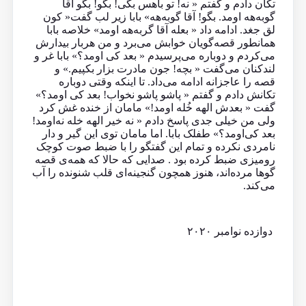
تکان دادم و گفتم « نه! تو باهس بگی! بگو! بگو آقا
گوبه‌هه اومد. بگو! آقا گوبه‌هه» بابا زیر لب گفت« کون
لق جغد. ادامه داد « بعله آقا گربه‌هه اومد» خلاصه بابا
همانطور قصه‌گویان خوابش می‌برد و من هربار بیدارش
می‌کردم و دوباره می‌پرسیدم « بعد کی‌ اومد؟» بابا غر و
لندکنان می‌گفت « بچه! جون مادرت بزار بکپیم.» و
قصه را عاجزانه ادامه می‌داد. تا اینکه وقتی دوباره
تکانش دادم و گفتم « پاشو پاشو نخواب! بعد کی اومد؟»
گفت « بعدش الهه خُله اومد!» مامان از خنده غش کرد
ولی من خیلی جدی پاسخ دادم « نه خیر الهه خله نه‌اومد!
بعد کی‌اومد؟» طفلک بابا. اما مامان توی این گیر و دار
نامردی نکرده و تمام این گفتگو را با ضبط صوت کوچک
رومیزی ضبط کرده بود . صدایی که حالا که همه‌ی قصه‌
گوها مرده‌اند، هنوز همچون گنجینه‌ای قلب شنونده را آب
می‌کند.
دوازده نوامبر ۲۰۲۰