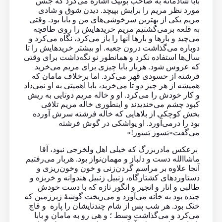
بابا شادمانه به صاحب بوتیک اشاره می‌کرد که جنس
مورد نظر مریم را برایش بپیچد. دیدن شوق و شادی
مریم یکی از بهترین سرخوشی‌های من و بابا بود. وقتی
به قلعه برمی‌گشتیم مریم خریدهایش را روی طاقچه
می‌چید و بارها و بارها آنها را باز می‌کرد، نگاه می‌کرد و
دوباره می‌گذاشت درون جعبه. او بیشتر خریدهایش را تا
سال‌ها استفاده نکرد و همانطور نو نگه‌‌داشت برای وقتی
که عروس شود. هربار بابا چیزی برای مریم می‌خرید
فرشته از حسودی قهر می‌کرد. اما برخلاف مامان که
همیشه از هر چیز دو تا می‌خرید، بابا اهمیتی به او نمی‌داد
و کار خودش را می‌کرد. او و خاله مریم دوتایی به ریش
کبود چشم می‌خندیدند و اینطوری خاله مریم تلافی
بخش کوچکی از بلاهایی که خاله فرشته سرش آورده
بود را درمی‌آورد. او یواشکی در گوش فرشته
می‌گفت«بَسوز بَسوز!»
برعکس مادربزرگ که خیلی اهل ولخرجی نبود، آقا
ماشا‌الله دست و دلباز و مهمان‌نواز بود. هربار می‌رفتیم
آنجا علاوه بر مراسم گردن‌زنی و خون و‌خون‌ریزی و
دستاورد‌های کشتارگاه، زنبیل زنبیل هندوانه و خربزه و
طالبی و انار و انجیر و انگور تازه که با دست خودش
چیده بود به خانه می‌آورد و می‌ریخت گوشهٔ زیرزمین که
خنک بود. هر شب پس از شام چندتایشان را پاره و قاچ
می‌کرد و می‌گذاشت وسط ؛ و هی رو به مامان و بابا