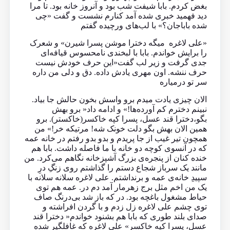
بغض کردم. بابا شیفت شب بود و آنروز خانه بود. تا مرا
دید فهمید خبری شده آمد کنارم نشست و گفت «چی
شده باباجان؟» با لب‌های ورچیده گفتم
«علی لاغره میگه دخترا موشن پسرا شیرن» و شعرک
را برایش خواندم. بابا با لبخندی نامحسوس قیافه‌ای
جدی گرفت و زیر لب گفت«این حرف خودش نیست
حرف ننشه. اون مهری یادش داده. دق و دلی من داره
سر تو درمیاره
الان چیزی یادت میدم برو واسش بخون حالش جا بیاد.
نبینم دخترم کم آورده‌ها!» و ادامه داد« برو بهش
بگو،دخترا قند عسل، پسرا کپه خاکسر(خاکستر). برو
همین الان بهش بگو دلت خونک شه! مرتیکه خر!» من
همچون تیر غیب از جا پریدم و بدو بدو رفتم در خانه عمه
که در آنسوی کوچه دو خانه با ما فاصله داشت. بابا هم
خنده کنان از پنجره‌ی بزرگ آشپزخانه نگاهم می‌کرد. من
مانند یک سرباز شجاع دستم را گذاشتم روی زنگِ درِ
سپیدِ خانه‌ی عمه و برنداشتم. علی‌ لاغره سلانه سلانه با
یک من اخم مثل برج زهرمار آمد دم در. عمه هم توی
حیاط مشغول باغچه بود. در که باز شد بی‌درنگ صاف
توی چشم علی‌ لاغره زل زدم و با گردن افراشته و
صدای بلند طوری که بابا هم بشنود خواندم« دخترا قند
عسل، پسرا کپه خاکسر» علی‌ لاغره که غافلگیر شده