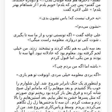
من گفتم« پس چی که بلدم! خوبم بلدم ! از شماهام بهتر
بلدم! » علی لاغره گفت
«به حرف نیست که! باس نشون بدی.»
«نشون می‌دم!»
علی چاقه گفت « اگه تونستی توپ و از ما سه تا بگیری
، شوت کنی تو دروازه، معلومه راست میگی!»
بعد سه تایی به هم نگاه کردند و نیشخند زدند. من خیلی
لجم گرفته بود. معلوم بود که عادلانه نبود. آنها سه تا
بودند و من یکی. اما قبول کردم
« باشه اما اگه من بردم چی؟»
«اگه بردی معلومه خیلی مردی. اونوقت تو هم بازی.»
و اینطوری یک جنگ نابرابر شروع شد. اول شلوارم را
خوب بالا کشیدم. و بعد موهایم را که مامانم اول صبح
شانه کرده و فرق بغل باز کرده بود ریختم توی صورتم
که مثل پسرها خشن به نظر بیایم. بعد آستین‌هایم را بالا
زدم و سفت کردم . آن سه تا بدجنس‌ها زل زل نگاهم
می‌کردند. پریدم وسط و پاس‌کاری شروع شد. من از
بقیه کوچکتر بودم اما فرزتر، و خیلی زود توپ را از پای