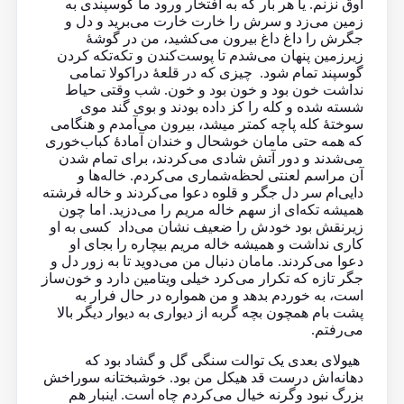
اوق نزنم. یا هر بار که به افتخار ورود ما گوسپندی به
زمین می‌زد و سرش را خارت خارت می‌برید و دل و
جگرش را داغ داغ بیرون می‌کشید، من در گوشهٔ
زیرزمین پنهان می‌شدم تا پوست‌‌کندن و تکه‌تکه کردن
گوسپند تمام شود. چیزی که در قلعهٔ دراکولا تمامی
نداشت خون بود و خون بود و خون. شب وقتی حیاط
شسته شده و کله را کز داده بودند و بوی گند موی
سوختهٔ کله پاچه کمتر میشد، بیرون می‌آمدم و هنگامی
که همه حتی مامان خوشحال و خندان آمادهٔ کباب‌خوری
می‌شدند و دور آتش شادی می‌کردند، برای تمام شدن
آن مراسم لعنتی لحظه‌شماری می‌کردم. خاله‌ها و
دایی‌ام سر دل‌ جگر و قلوه دعوا می‌کردند و خاله فرشته
همیشه تکه‌ای از سهم خاله مریم را می‌دزید. اما چون
زیرنقش بود خودش را ضعیف نشان می‌داد کسی به او
کاری نداشت و همیشه خاله مریم بیچاره را بجای او
دعوا می‌کردند. مامان دنبال من می‌دوید تا به زور دل و
جگر تازه که تکرار می‌کرد خیلی ویتامین دارد و خون‌ساز
است، به خوردم بدهد و من همواره در حال فرار به
پشت بام همچون بچه گربه از دیواری به دیوار دیگر بالا
می‌رفتم.
هیولای بعدی یک توالت سنگی گل و گشاد بود که
دهانه‌اش درست قد هیکل من بود. خوشبختانه سوراخش
بزرگ نبود وگرنه خیال می‌کردم چاه است. اینبار هم