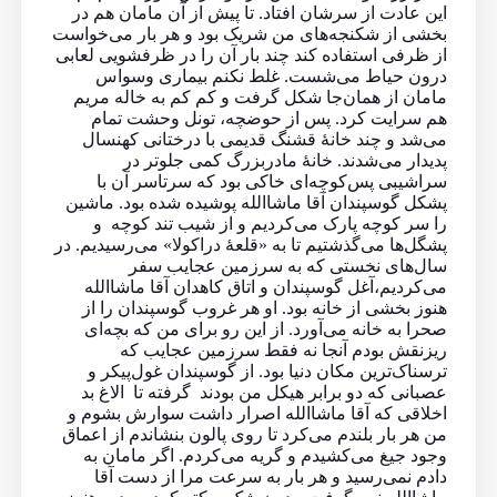
این عادت از سرشان افتاد. تا پیش از آن مامان هم در
بخشی از شکنجه‌های من شریک بود و هر بار می‌خواست
از ظرفی استفاده کند چند بار آن را در ظرفشویی لعابی
درون حیاط می‌شست. غلط نکنم بیماری وسواس
مامان از همان‌جا شکل گرفت و کم کم به خاله مریم
هم سرایت کرد. پس از حوضچه، تونل وحشت تمام
می‌شد و چند خانهٔ قشنگ قدیمی با درختانی کهنسال
پدیدار می‌شدند. خانهٔ مادربزرگ کمی جلوتر در
سراشیبی پس‌کوچه‌ای خاکی بود که سرتاسر آن با
پشکل گوسپندان آقا ماشاالله پوشیده شده بود. ماشین
را سر کوچه پارک می‌کردیم و از شیب تند کوچه و
پشگل‌‌ها می‌گذشتیم تا به «قلعهٔ دراکولا» می‌رسیدیم. در
سال‌‌های نخستی که به سرزمین عجایب سفر
می‌کردیم،آغل گوسپندان و اتاق کاهدان آقا ماشاالله
هنوز بخشی از خانه بود. او هر غروب گوسپندان را از
صحرا به خانه می‌آورد. از این رو برای من که بچه‌ای
ریزنقش بودم آنجا نه فقط سرزمین عجایب که
ترسناک‌ترین مکان دنیا بود. از گوسپندان غول‌پیکر و
عصبانی که دو برابر هیکل من بودند گرفته تا الاغ بد
اخلاقی که آقا ماشاالله اصرار داشت سوارش بشوم و
من هر بار بلندم می‌کرد تا روی پالون بنشاندم از اعماق
وجود جیغ می‌کشیدم و گریه می‌کردم. اگر مامان به
دادم نمی‌رسید و هر بار به سرعت مرا از دست آقا