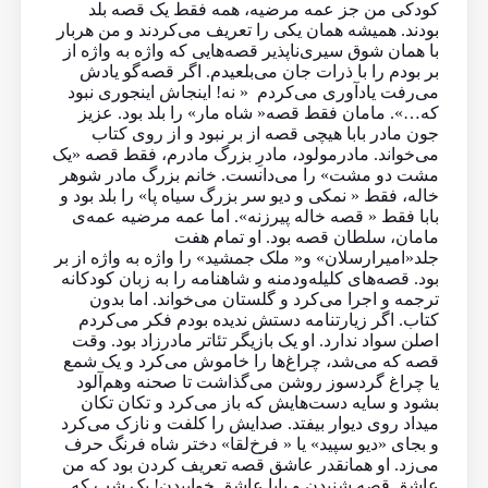
کودکی من‌ جز عمه مرضیه، همه فقط یک قصه بلد
بودند. همیشه همان یکی را تعریف می‌کردند و من هربار
با همان شوق سیری‌ناپذیر قصه‌هایی که واژه به واژه از
بر بودم را با ذرات جان می‌بلعیدم. اگر قصه‌گو یادش
می‌رفت یادآوری می‌کردم « نه! اینجاش اینجوری نبود
که…». مامان فقط قصه« شاه مار» را بلد بود. عزیز
جون مادر بابا هیچی قصه از بر نبود و از روی کتاب
می‌خواند. مادرمولود، مادرِ بزرگ مادرم، فقط قصه «یک
مشت دو مشت» را می‌دانست. خانم بزرگ مادر شوهر
خاله، فقط « نمکی و دیو سر بزرگ سیاه پا» را بلد بود و
بابا فقط « قصه‌ خاله پیرزنه». اما عمه مرضیه عمه‌ی
مامان، سلطان قصه بود. او تمام هفت
جلد«امیرارسلان» و« ملک جمشید» را واژه به واژه از بر
بود. قصه‌های کلیله‌ودمنه و شاهنامه را به زبان کودکانه
ترجمه و اجرا می‌کرد و گلستان می‌خواند. اما بدون
کتاب. اگر زیارتنامه دستش ندیده بودم فکر می‌کردم
اصلن سواد ندارد. او یک بازیگر تئاتر مادرزاد بود. وقت
قصه که می‌شد، چراغ‌ها را خاموش می‌کرد و یک شمع
یا چراغ گردسوز روشن می‌گذاشت تا صحنه وهم‌آلود
بشود و سایه دست‌هایش که باز می‌کرد و تکان تکان
میداد روی دیوار بیفتد. صدایش را کلفت و نازک می‌کرد
و بجای «دیو سپید» یا « فرخ‌لقا» دختر شاه فرنگ حرف
می‌زد. او همانقدر عاشق قصه تعریف کردن بود که من
عاشق قصه شنیدن و بابا عاشق خوابیدن! یک شب که