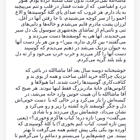
ماشاالله نمی‌گرفت، بدون شک سکته کرده بودم. هنوز
درد و انقباضی که از شدت فشار در قلب و تنم می‌پیچید
به یاد دارم. هر غروب که صدای پای گلهٔ گوسپند‌ها و الاغ
اخمو را از سر کوچه می‌شنیدم، تا جا رفتن آنها در آغل،
لرزان پشت مادرم قایم می‌شدم و خاله‌ها و دایی‌های
تنی و ناتنی‌ام از تماشای بچه‌شهری سوسول یک دل سیر
می‌خندیدند. آنها هی به گوسفندها دست می‌زدند و
می‌گفتند« بین کاری نداره، ببین!» و من هر بار دست آنها
به حیوان نزدیک می‌شد در ذهنم می‌دیدم که گوسپند
دست آنها را گاز می‌زند و خرپ خرپ می‌جود و از ته دل
و بلند بلند گریه می‌کردم.
خوشبختانه دو‌سه سال بعد آقا ماشاالله در باغی که
نزدیک چراگاه خرید آغلی ساخت و همه از بوی بد و
کثافت‌کاری گوسپند‌ها راحت شدند. اما هیولاها و
کابوس‌‌های خانهٔ مادربزرگ فقط اینها نبودند. هر صبح که
آقا ماشا‌الله با آن هیبت خونین وارد خانه می‌شد، در
کیسه‌اش را باز می‌کرد و در حالی که با دست خونی‌اش
دل و جگر گوسفند تازه کشته را زیر و رو می‌کرد و
نشان می‌داد، چشمانش برق می‌زدند و با شادی
می‌گفت« وبین! تازه دره! کباب‌ هاکَرَم وَخوری؟» (یعنی
ببین تازه است. کباب کنم بخوری؟) یا کلهٔ گوسپندی که
آورده بود یکی یکی پیش چشم همه می‌گرفت تا بهتر
ببینند. من چشم‌هایم را می‌بستم و دماغم را می‌گرفتم تا