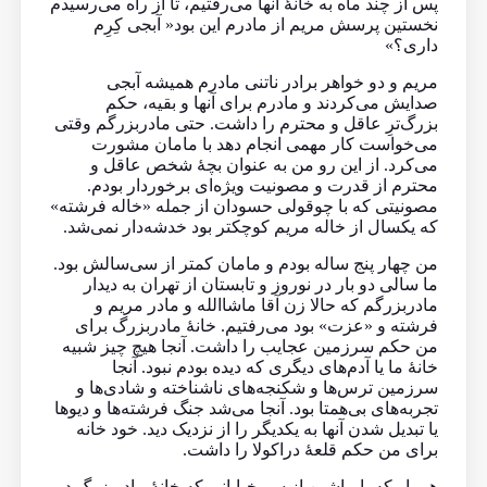
پس از چند ماه به خانهٔ آنها می‌رفتیم، تا از راه می‌رسیدم
نخستین پرسش مریم از مادرم این بود« آبجی کِرِم
داری؟»
مریم و دو خواهر برادر ناتنی مادرم همیشه آبجی
صدایش می‌کردند و مادرم برای آنها و بقیه، حکم
بزرگ‌ترِ عاقل و محترم را داشت. حتی مادربزرگم وقتی
می‌خواست کار مهمی انجام دهد با مامان مشورت
می‌کرد. از این رو من به عنوان بچهٔ شخص عاقل و
محترم از قدرت و مصونیت ویژه‌ای برخوردار بودم.
مصونیتی که با چوقولی‌ حسودان از جمله «خاله فرشته»
که یکسال از خاله مریم کوچکتر بود خدشه‌دار نمی‌شد.
من چهار پنج ساله بودم و مامان کمتر از سی‌سالش بود.
ما سالی دو بار در نوروز و تابستان از تهران به دیدار
مادربزرگم که حالا زن آقا ماشاالله و مادر مریم و
فرشته و «عزت» بود می‌رفتیم. خانهٔ مادربزرگ برای
من حکم سرزمین عجایب را داشت. آنجا هیچ چیز شبیه
خانهٔ ما یا آدم‌های دیگری که دیده بودم نبود. آنجا
سرزمین ترس‌ها و‌ شکنجه‌های ناشناخته و شادی‌ها و
تجربه‌های بی‌همتا بود. آنجا می‌شد جنگ فرشته‌ها و دیو‌ها
یا تبدیل شدن آنها به یکدیگر را از نزدیک دید. خود خانه
برای من حکم قلعهٔ دراکولا را داشت.
هر بار که با ماشین از سر خیابانی که خانهٔ مادربزرگ در