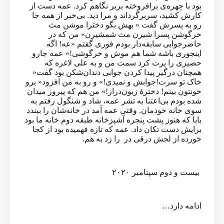
بود با چهره‌ی برافروخته بربر نگاهم کرد. عمه دست از
کارش کشید، سربرگرداند و مرا دید. بی‌خبر از همه جا
رو به پسرش گفت « بهش بگو دخترا موشن مث
خرگوشن پسرا شیرن مث شمشیرن» من که در
حاضرجوابی سابقه‌دار بودم فوری گفتم «عه! اگه
اینجوری باشه شما هم موش و خرگوشی!» عمه جارو
حصیری را پرت کرد سمت من و به علی‌ لاغره که
همچنان درگیر پیدا کردن جوابی دندان‌شکن بود گفت«
خاک تو سرت!جوابش و نمیدی!» و رو به من افزود« برو
خونتون بینم! دخترهٔ زبون‌دراز!» من هم که پیروز میدان
شده بودم بی‌اعتنا به تشر عمه، شاد و شنگول رفتم به
سوی خانه خودمان. وقتی عمه آمد در خانه‌شان را ببندد
بابا که هنوز پشت پنجره آشپزخانه طبقه دوم خانه ما بود
برایش دست تکان داد. عمه که تازه فهمیده بود از کجا
خورده از لجش درقی در را زد به هم.
بیست و دوم سپتامبر ۲۰۲۰
ادامه دارد…