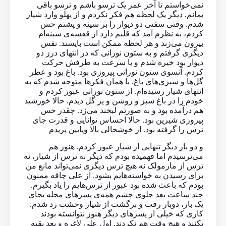
نمی‌خواستم تا آخر عمر یک ترسو باشم و ترسو باقی
بمانم. دیگر یک لحظه هم فکر نکردم و از پهلو وارد شیار
شدم. وقتی سفتی دو دیوار را بر سینه و‌ پشتم حس
کردم، به نظرم آمد که قلبم دارد از قفسه‌ی سینه‌ام
بیرون می‌زند و هر لحظه ممکن است بایستد. نفس
دیگری گرفتم و به ستون نورانی که در انتهای درز دو
دیوار بود خیره شدم و با سرعت به طرفش حرکت
کردم. آنسوی ستون نورانی پیروزی بود. باغ بود و عطر
گل‌ها و سبزی‌های باغ. با همان فکرها متوجه شدم که به
انتهای شیار رسیده‌ام. از ستون نورانی عبور کردم و
خودم را در باغ سبز و روشن و پر گل دیدم. حالا خورشید
هم درآمده بود و به صورتم لبخند می‌زد. چقدر حس
پیروزی شیرین بود. حالا احساس توانایی و قدرت جای
ترس را گرفته بود. از خوشحالی بالا و‌پایین پریدم
و دو بار دیگر تنهایی از شیار عبور کردم. هنوز هم
می‌ترسیدم اما فهمیده بودم که دیگر نه ترس از شیار، نه
ترس از مارمولک نه هیچ ترس دیگری نمی‌تواند مانع من
برای رسیدن به خواسته‌هایم بشود. از علی چاقه ممنون
بودم که باعث شده بود عبور از ترس‌هایم را یاد بگیرم.
چند ساعت بعد جلوی چشم همه‌ی پسرهای محله بجای
یک بار، دوبار رفت و برگشت از شیار وحشت رد شدم.
کاری که خیلی از پسرهای دیگر هنوز نتوانسته بودند
بکنند و هیچ وقت هم نکردند. اول علی لاغره و بعد بقیه