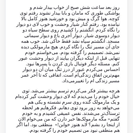
روز بعد ساعت شش صبح از خواب بیدار شدم و
یواشکی طوری که مامان و بابا بیدار نشوند رفتم توی
کوچه. هوا گرگ و میش بود و خورشید هنوز کامل بالا
نیامده بود. رفتم کنار شیار وحشت و خوب لای دو دیوار
را نگاه کردم. انگشتم را کشیدم روی سطح سیاه دو
دیوار دو‌سوی شیار. دیوار آجری باغ و دیوار سیمانی
مسجد. انگشتم سیاه نشد فقط خاکی شد. خوب همه
جای آن مسیر تنگ را نگاه کردم. هیچ مارمولکی دیده
نمی‌شد. تصمیمم را گرفته بودم. می‌خواستم خودم
تنهایی قبل از اینکه دیگران بیایند از دیوار وحشت عبور
کنم. مسئله دیگر فوتبال بازی کردن با پسرها نبود.
احساس می‌کردم عبور از درز تنگ میان آن دو دیوار
مهم‌ترین اتفاق زندگی‌ام است. اتفاقی که تا آخر عمر
مسیر زندگی ام را تغییرمی‌داد.
هرچه بیشتر فکر می‌کردم ترسم بیشتر می‌شد. توی
خیال خودم را می‌دیدم که لای دیوار وحشت گیر کرده‌ام
و یک مارمولک گنده روی سرم نشسته و یکی هم
می‌خواهد به زور برود توی دهانم. فکرهایم هر لحظه
ترسناک‌تر می‌شدند. نفس عمیقی کشیدم و به خودم
گفتم« مگه مارمولک‌ها خبر دارن که من می‌خوام الان
از اینجا رد بشم؟ لابد هنوز خوابن!» منطقی بود. اما اگر
هم منطقی نبود من تصمیم خودم را گرفته بودم.