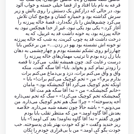
قرعه به نام بابا افتاد و از قضا خیلی خسته و خواب آلود
بود، در حالی که درازکش یک دستش را روی بالش و زیر
سرش گذاشته بود و خمیازه کشان و مچ‌مچ کنان تلاش
می‌کرد چشم‌هایش را باز نگه‌دارد، قصهٔ خاله پیرزنه را
آغاز کرد.« یکی بود یکی نبود، غیر از خدا هیچکس نبود. یه
خاله پیرزنه بود، یه خونه داشت قد یه غربیل، که یه
درخت داشت قد یه چوب کبریت. یه شب که خاله پیرزنه
تو خونه اش نشسته بود یهو در زدن…» من برعکس بابا
چهارزانو روی تشکم نشسته بودم و چهارچشمی به دهان
بابا زل زده بودم تا ترتیب مهمان‌های خاله پیرزنه را
درست رعایت کند. چون همیشه تقلب می‌کرد تا قصه
را زودتر تمام کند و بخوابد. بابا« آقا سگه گفت، منکه
واق و واق می‌کنم برات، دزد و بی‌دماغ می‌کنم برات
بذارم برم؟» من « تخم کوچیک می‌کنم برات!» بابا «
اونکه تخم کوچیک می‌کرد آقا گنجیشکه بود.» مامان
«خانم گنجیشکه.» من « نه! آقا سگه هم مث آقا
گمجیشکه تخم کوچیک می‌کرد!» « سگ که تخم نمی‌ذاره
آخه پدسوخته!» « چرا! سگ هم تخم کوچیک می‌ذاره. من
می‌دونم.» « باشه حالا چون نصفه شبه می‌ذاره. خلاصه
بعدش آقا گاوه اومد.» من که منتظر تقلب بابا بودم
فوری گفتم « نه! آقا گاوه نه‌اومد! بعد کی اومد؟» بابا
ریز خندید و‌گفت « تو که خودت بهتر بلدی پدسوخته. خب
خودت بگو کی اومد.» من با بی‌قراری خودم را تکان