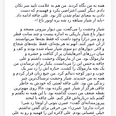
همه به من نگاه کردند. من هم به علامت تایید سر تکان
دادم. دیگر کسی اعتراضی نکرد و فهمیدم که دست
دادن به معنای تمام شدن کار بود. علی چاقه ادامه داد.
«باید از شیار سیاهه رد شه بره اونور باغ !»
شیار وحشت را می‌گفت. بین دیوار بیرونی مسجد و
دیوار باغ شیار باریکی به اندازه بیست و چند سانت قطر
و دو متر درازا وجود داشت که فقط بچه‌ها می‌توانستند
از آن عبور کنند. آنهم نه هر بچه‌ای، فقط بچه‌های شجاع
و لاغر. دیوارهای دو سوی شیار سیاه شده بودند و کف و
میان درزهای آجرهایشان پر از کثافت و حشره و
مارمولک بود. من از مارمولک وحشت داشتم و علی
چاقه بدجنس این را می‌دانست. یکبار برای ترساندن من
یک ‌بچه مارمولک را کشت، جنازه اش را زد سر یک
چوب و دور کوچه دنبالم کرد. من جیغ زنان فرار کردم و
همه به من خندیدند. شیار وحشت ترسناک‌ترین چیز
زندگی من بود. علی چاقه لعنتی که خودش به خاطر
چاقی هرگز از شیار عبور نکرده بود، حالا روی مهم‌ترین
نقطه ضعف من دست گذاشته بود. با این همه نه نگفتم و
گفتم باید درباره‌اش فکر کنم. علی چاقه با لبخند
پیروزمندانه‌ای گفت« عمرن بتونی از اونجا رد شی!
جرات نداری! عمرن!» من حرفی برای گفتن نداشتم.
خیلی عصبانی بودم. علی لاغره این را فهمید و رو به علی