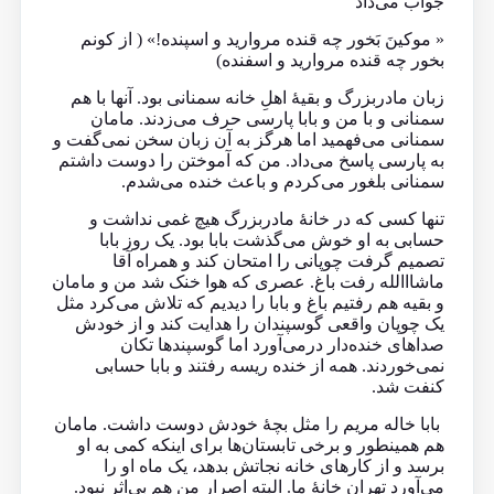
جواب می‌داد
« موکینَ بَخور چه قنده مروارید و اسپنده!» ( از کونم
بخور چه قنده مروارید و اسفنده)
زبان مادربزرگ و بقیهٔ اهلِ خانه سمنانی بود. آنها با هم
سمنانی و با من و بابا پارسی حرف می‌زدند. مامان
سمنانی می‌فهمید اما هرگز به آن زبان سخن نمی‌گفت و
به پارسی پاسخ می‌داد. من که آموختن را دوست داشتم
سمنانی بلغور می‌کردم و باعث خنده می‌شدم.
تنها کسی که در خانهٔ مادربزرگ هیچ غمی نداشت و
حسابی به او خوش می‌گذشت بابا بود. یک روز بابا
تصمیم گرفت چوپانی را امتحان کند و همراه آقا
ماشا‌االله رفت باغ. عصری که هوا خنک شد من و مامان
و بقیه هم رفتیم باغ و بابا را دیدیم که تلاش می‌کرد مثل
یک چوپان واقعی گوسپندان را هدایت کند و از خودش
صداهای خنده‌دار درمی‌آورد اما گوسپندها تکان
نمی‌خوردند. همه از خنده ریسه رفتند و بابا حسابی
کنفت شد.
بابا خاله مریم را مثل بچهٔ خودش دوست داشت. مامان
هم همینطور و برخی تابستان‌ها برای اینکه کمی به او
برسد و از کارهای خانه نجاتش بدهد، یک ماه او را
می‌آورد تهران خانهٔ ما. البته اصرار من هم بی‌اثر نبود.