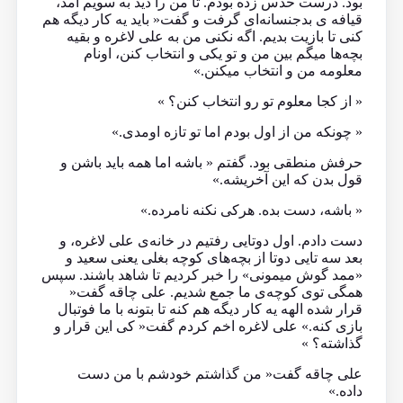
بود. درست حدس زده بودم. تا من را دید به سویم آمد،
قیافه ی بدجنسانه‌ای گرفت و گفت« باید یه کار دیگه‌ هم
کنی تا بازیت بدیم. اگه نکنی من به علی لاغره و بقیه
بچه‌ها میگم بین من و تو یکی و انتخاب کنن، اونام
معلومه من و انتخاب میکنن.»
« از کجا معلوم تو رو انتخاب کنن؟ »
« چونکه من از اول بودم اما تو تازه اومدی.»
حرفش منطقی بود. گفتم « باشه اما همه باید باشن و
قول بدن که این آخریشه.»
« باشه، دست بده. هرکی نکنه نامرده.»
دست دادم. اول دوتایی رفتیم در خانه‌ی علی لاغره، و
بعد سه تایی دوتا از بچه‌های کوچه بغلی یعنی سعید و
«ممد‌ گوش میمونی» را خبر کردیم تا شاهد باشند. سپس
همگی توی کوچه‌ی ما جمع شدیم. علی چاقه گفت«
قرار شده الهه یه کار دیگه هم کنه تا بتونه با ما فوتبال
بازی کنه.» علی لاغره اخم کردم گفت« کی این قرار و
گذاشته؟ »
علی چاقه گفت« من گذاشتم خودشم با من دست
داده.»