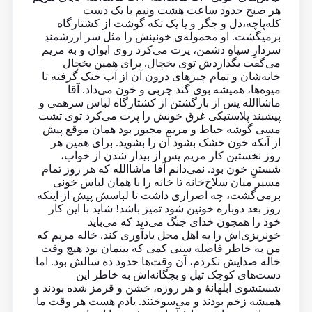
هر صبح حدود ساعت هشت و‌نیم با یک دست
کله‌پاچه،دل و جگر و یا یک تکه گوشت از کشتارگاه
برمیگشت. او محموله‌ی خونینش را مثل سر ارزشمندِ
سردارِ سپاهِ دشمن، پرت می‌کرد روی ایوان و به مریم
می‌گفت بگذاردش توی یخچال. برای همین یخچال
خانه‌شان و تمام چیزهای درون آن از آب خنک گرفته تا
میوه‌ها، همیشه بوی گند چربی و خون می‌داد. آقا
ماشاالله پس از بازگشتن از کشتارگاه لباس سرهمی و
پیشبند پلاستیکی غرق خونش را پرت می‌کرد توی تشت
مسی گوشه حیاط و مریم مجبور بود همان موقع پیش
از آنکه خون خشک بشود آن را بشوید. برای همین هر
روز نخستین کار مریم پس از بیدار شدن از خواب،
شستنِ خون بود. نمی‌دانم آقا ماشاالله که هر روز تمام
مسیر میان سلاخ‌خانه تا خانه را با همان لباس خونی
برمی‌گشت، چه اصراری داشت تا لباسش پیش از اینکه
روز بعد دوباره خونین شود تمیز باشد! شاید با این کار
خود را همچون خدای جنگ می‌دید که می‌باید
خونریزی‌اش را به اهل محل یادآوری کند. خاله مریم که
من به خاطر فاصله سنی کمی که بینمان بود هیچ وقت
خاله صدایش نکردم، آن وقت‌ها حدود ده سالش بود. اما
دست‌های کوچک تپل و بچگانه‌اش به خاطر این
شستشوی ابلهانهٔ و هر روزه، خشن و قرمز شده بودند و
همیشه زخم بودند و می‌سوختند. یادم هست هر وقت ما