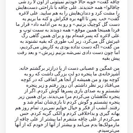
چاقه گفت« خوبه حالا خودتم نمیتونی از اون لا رد شی
چاقالو!» همه خندیدند. علی چاقه با ناراحتی دست‌هایش
را مشت کرد و دندان‌هایش را به هم سایید. علی لاغره
گفت« خب پس تا الهه بره فکراش و کنه ما بریم یه
دست گل کوچیک بزنیم.» و رو به من ادامه داد« قرار ما
فردا همینجا همین موقع.» همه دویدند به سمت توپ و
علی لاغره که پسرعمه‌ام بود و برای همین گاهی رگ
غیرتش گل می‌کرد، زیر لب طوری که بقیه نشنوند به
من گفت« اگه دست نداده بودی یه کاریش می‌کردیم،
اما چون دست دادی نمی‌شه بزنیم زیرش.» و بعد رفت
پیش بقیه
من غمگین و عصبانی دست از پا درازتر برگشتم خانه.
آشپزخانه‌ی ما پنجره دو لت بزرگی داشت که رو به
کوچه بود و من همیشه از آنجا هر اتفاقی که در کوچه
می‌افتاد زیر نظر داشتم. آن روز رفتم و زیر پنجره
نشستم و به صدای بازی پسرها گوش کردم. اگر از
پنجره نگاهشان می‌کردم مرا می‌دیدند. برای همین زیر
پنجره نشستم و گوش کردم تا بازی‌شان تمام شد و
رفتند. آنشب از فکر و خیال خوابم نمی‌برد. تمام روز هم
بهانه گیری و بداخلاقی کردم و الکی گریه کردم. حس
می‌کردم از علی چاقه متنفرم اما بیشتر از علی چاقه از
مارمولک‌ها بدم می‌آمد و بیشتر از آنها از خودم که از آنها
می‌ترسیدم.