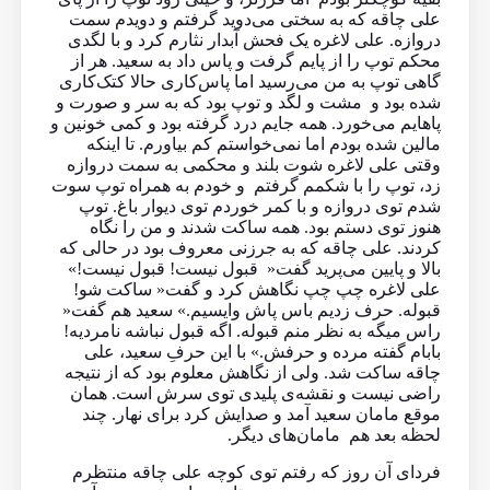
علی چاقه که به سختی می‌دوید گرفتم و دویدم سمت
دروازه. علی لاغره یک فحش آبدار نثارم کرد و با لگدی
محکم توپ را از پایم گرفت و پاس داد به سعید. هر از
گاهی توپ به من می‌رسید اما پاس‌کاری حالا کتک‌کاری
شده بود و مشت و لگد و توپ بود که به سر و صورت و
پاهایم می‌خورد. همه جایم درد گرفته بود و کمی خونین و
مالین شده بودم اما نمی‌خواستم کم بیاورم. تا اینکه
وقتی علی لاغره شوت بلند و محکمی به سمت دروازه
زد، توپ را با شکمم گرفتم و خودم به همراه توپ سوت
شدم توی دروازه و با کمر خوردم توی دیوار باغ. توپ
هنوز توی دستم بود. همه ساکت شدند و من را نگاه
کردند. علی چاقه که به جرزنی معروف بود در حالی که
بالا و پایین می‌پرید گفت« قبول نیست! قبول نیست!»
علی لاغره چپ چپ نگاهش کرد و گفت« ساکت شو!
قبوله. حرف زدیم باس پاش وایسیم.» سعید هم گفت«
راس میگه به نظر منم قبوله. اگه قبول نباشه نامردیه!
بابام گفته مرده و حرفش.»‌ با این حرفِ سعید، علی
چاقه ساکت شد. ولی از نگاهش معلوم بود که از نتیجه
راضی نیست و نقشه‌ی پلیدی توی سرش است. همان
موقع مامان سعید آمد و صدایش کرد برای نهار. چند
لحظه بعد هم مامان‌های دیگر.
فردای آن روز که رفتم توی کوچه علی چاقه منتظرم