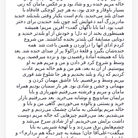
خاله مریم خنده رو و شاد بود و برعکس مامان که زنی
بسیار باوقار و جدی بود، به هر چیز کوچکی قاه‌قاه با
صدای بلند می‌خندید. یادم است یکبار وقتی بلند‌بلند خندید
مادربزرگ آمد دعوایش کند چون بلند خندیدن برای دختر
عیب بود. اما بابا ناگهان گفت« آفرین مریم! همیشه
همینطوری بخند از ته دل! و خودش از او بلند‌تر خندید و
دوتایی مسابقهٔ کی بلند‌تر بخنده گذاشتند. من شروع
کردم ادای آنها را درآوردن و همین باعث شد همه
خنده‌شان بگیرد و قلعهٔ دراکولا پر از صدای خنده شد. بعد
بابا که همیشه آمادهٔ رقصیدن بود و نزده میرقصید، پرید
وسط و شروع کرد قر دادن و من و مریم هم به او
پیوستیم. از آن به بعد، هم من و هم خاله مریم عادت
کردیم که زیاد و بلند بخندیم و هر جا شلوغ شد فوری
بپریم وسط و برقصیم. بابا عاشق مهمان کردن و
مهمانی و جشن و شادی بود. هر بار سمنان بودیم همراه
مامان و مریم و فرشته می‌رفتیم شهربازی و بابا
برایمان ساندویچ و نوشابه می‌خرید. بعد می‌رفتیم بازار
خرید و بستنی و پالوده می‌خوردیم. گاهی من و بابا و
خاله مریم یواشکی به مامان چشمک می‌زدیم و جیم
می‌شدیم. بعد می‌رفتیم چیزهایی که خاله مریم دوست
داشت برایش می‌خریدیم. او از شادی سرخ می‌شد و
چشم‌هایش برق می‌زدند و با لهجهٔ شیرینی به بابا
میگفت«علی‌آقا جان! میشه یه چیز دیگه هم بردارم؟» و