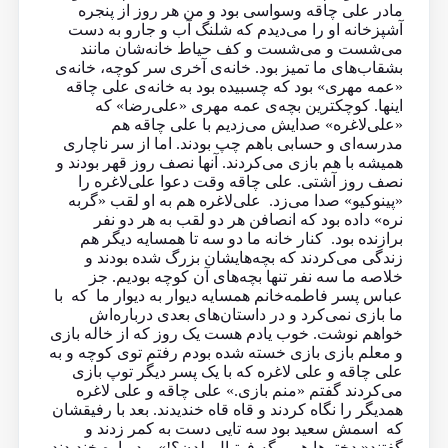
مادر علی چاقه وسواسی بود و من هر روز از پنجره
آشپزخانه او را می‌دیدم که شلنگ آب و جارو به دست
می‌شست و می‌شست و کف حیاط خانه‌شان مانند
بشقاب‌های ما تمیز بود. خانه‌ی آخری سر کوچه، خانه‌ی
«عمه مهری» بود که چسبیده بود به خانه‌ی علی چاقه
اینها. کوچکترین بچه‌ی عمه مهری «علی‌رضا» که
«علی‌لاغره» صدایش می‌زدیم با علی چاقه هم
مدرسه‌ای و حسابی باهم چپ بودند. اما از سر ناچاری
همیشه با هم بازی می‌کردند. آنها نصف روز قهر بودند و
نصف روز آشتی. علی‌ چاقه وقت دعوا علی‌لاغره را
«پینوکیو» صدا می‌زد. علی‌لاغره هم به او لقب «گربه‌
نره» داده بود که انصافن هر دو لقب به هر دو نفر
برازنده بود. کنار خانه ما دو سه تا همسایه دیگر هم
زندگی می‌کردند که بچه‌هایشان بزرگ شده بودند و
خلاصه ما سه نفر تنها بچه‌های آن کوچه بودیم. جز
عباس پسر فاطمه‌خانم همسایه دیوار به دیوار ما که با
ما بازی نمی‌کرد و در داستان‌های بعدی درباره‌اش
خواهم نوشت. خوب یادم هست یک روز که از خاله بازی
و معلم‌ بازی بازی خسته شده بودم رفتم توی کوچه و به
علی چاقه و علی لاغره که با یک پسر دیگر توپ بازی
می‌کردند گفتم «‌منم بازی.»‌ علی چاقه و علی لاغره
همدیگر را نگاه کردند و قاه قاه خندیدند. بعد با رفیقشان
که اسمش سعید بود سه تایی دست به کمر زدند و
گفتند« دختر‌ها هم مگه فوتبال بلدن؟!» و دوباره خندیدند.