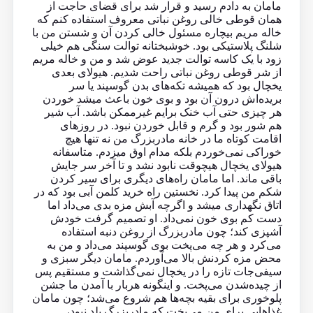
مامان به دادم رسید و قرار شد برای قضای حاجت از
همان قوطی خالی روغن نباتی معروف استفاده کنم که
خاله مریم بیچاره مسئول خالی کردن آن و شستن من با
شلنگ پلاستیکی بود. خوشبختانه توالت سنگی هم خیلی
زود با یک کاسه توالت جدید عوض شد و من و خاله مریم
از شر قوطی روغن نباتی راحت شدیم. هیولای بعدی
یخچال بود که همیشه تکه‌های بدن گوسپند یا سر
بریده‌اش درون آن بود و بوی خون باعث میشد خوردن
هر چیزی حتی آب خنک برایم غیرممکن باشد. آب شیر
هم شور بود و گرم و قابل خوردن نبود. در روزهای
اقامت کوتاه ما در خانه مادربزرگ من نه تنها هیچ
خوراکی نمی‌خوردم بلکه مدام اوق میزدم. متاسفانه
هیولای یخچال هیچوقت نابود نشد و تا آخر سر جایش
باقی ماند. اما مامان راه‌های دیگری برای سیر کردن
شکم من پیدا کرد. نخستین راه خرید کلمن آبی بود که در
اتاق نگهداری میشد و اگرچه آبش مزه بدی می‌داد اما
دست کم بوی خون نمی‌داد. او تصمیم گرفت خودش
آشپزی کند؛ چون مادربزرگ از روغن دنبه استفاده
می‌کرد و هر چه می‌پخت بوی گوسپند می‌داد و من به
محض مزه کردنش بالا می‌آوردم. مامان دیگر سبزی و
سیفی‌جات تازه را در یخچال نمی‌گذاشت و‌ مستقیم پس
از چیده‌شدن می‌‌پخت. و اینگونه هربار با آمدن ما جشن
پلوخوری برای بقیه بچه‌ها هم شروع می‌شد؛ چون مامان
غذاهایی برای من می‌پخت که مادربزرگ بلد نبود،