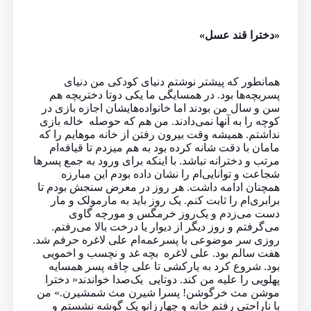
«دخترا قند عسل»
همانطور که پیشتر نوشتم دنیای کودکی من دنیای
پسربچه‌ها بود. در همسایگی ما یکی دو‌تا دختر‌بچه هم
سن و سال من بودند اما خانواده‌هایشان اجازه بازی در
کوچه را به آنها نمی‌دادند. من هم که حوصله خاله بازی
نداشتم. همیشه وقت بیرون رفتن از خانه موهایم را که
مامان با دقت شانه کرده بود به هم میزدم تا قیافه‌ام
مرتب و دخترانه نباشد. با اینکه برای ورود به جمع پسرها
شجاعت و توانایی‌ام را نشان داده بودم این مبارزه
همچنان ادامه داشت. هر روز در معرض سنجش بودم تا
برابری‌ام را ثابت کنم. یک روز باید به مارمولک و مار
دست می‌زدم و یک‌‌روز خرمگس و مورچه گاوی
می‌‌گرفتم و روز دیگر از دیوار یا درخت بالا می‌رفتم.
روزی سر موضوعی با پسرعمه‌ام‌ علی لاغره حرفم شد.
هفت سالم بود. علی‌ لاغره بچه غد و نچسب و اخمویی
بود. شروع کرد به یارکشی تا علی چاقه پسر همسایه
پهلویی را علیه من کند. دوتایی یک‌صدا خواندند« دخترا
موشن مث خرگوشن! پسرا شیرن مث شمشیرن.» من
با ناراحتی رفتم خانه و چهارزانو یک گوشه نشستم و