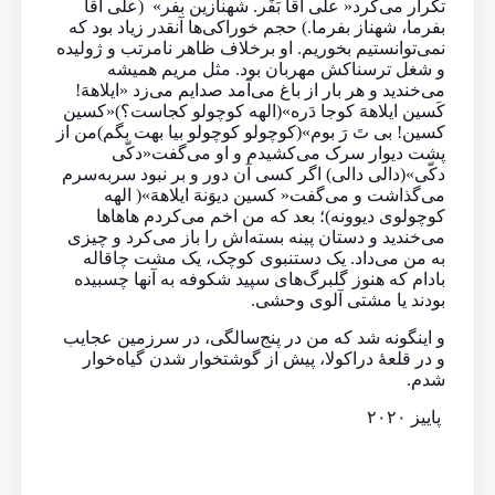
تکرار می‌کرد« علی آقا بَفَر. شهنازین بفر» (علی آقا
بفرما، شهناز بفرما.) حجم خوراکی‌ها آنقدر زیاد بود که
نمی‌توانستیم بخوریم. او برخلاف ظاهر نامرتب و ژولیده‌
و شغل ترسناکش مهربان بود. مثل مریم همیشه
می‌خندید و هر بار از باغ می‌آمد صدایم می‌زد «ایلاههَ!
کَسین ایلاههَ کوجا دَره»(الهه کوچولو کجاست؟)«کسین
کسین! بی تَ رَ بوم»(کوچولو کوچولو بیا بهت بگم)من از
پشت دیوار سرک می‌کشیدم و او می‌گفت«دکّی
دکّی»(دالی دالی) اگر کسی آن دور و بر نبود سربه‌سرم
می‌گذاشت و می‌گفت« کسین دیوَنهَ ایلاههَ»( الهه
کوچولوی دیوونه)؛ بعد که من اخم می‌کردم هاهاها
می‌خندید و دستان پینه‌ بسته‌اش را باز می‌کرد و چیزی
به من می‌داد. یک دستنبوی کوچک، یک مشت چاقاله
بادام که هنوز گلبرگ‌های سپید شکوفه به آنها چسبیده
بودند یا مشتی آلوی وحشی.
و اینگونه شد که من در پنج‌سالگی، در سرزمین عجایب
و در قلعهٔ دراکولا، پیش از گوشتخوار شدن گیاه‌‌خوار
شدم.
پاییز ۲۰۲۰