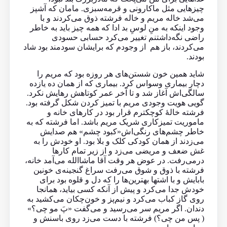
چیزهایی مثل ماکارونی و قرمه‌سبزی. مامان که آشپز
می‌شد خاله مریم و خاله فرشته ذوق می‌کردند و با
وجود اینکه به منِ لوسِ بد ادا که همه چیز باید به خاطر
راضی نگه‌داشتنم تغییر می‌کرد حسابی حسودی
می‌کردند، باز هم از وجودم که برایشان سودمند بود شاد
بودند.
شاید همین خون شستن‌های هر روزه بود که مریم را
دچار بیماری وسواس کرد. بیماری که از همان ده یازده
سالگی‌‌اش آغاز شد و تا آخر عمر کوتاهش رهایش نکرد.
گویی هویت وجودی مریم با تمیز کردن شکل گرفته بود.
فرشته خالهٔ کوچکترم قرار بود در کارهای خانه و
ماموریت تمیزکاری شریک مریم باشد. اما فرشته که به
خاطر چشم‌های رنگی‌اش«کبود چشم» هم صدایش
می‌زدند از همان کودکی کلک و بلا بود. او خودش را به
غش ضعف و مریضی می‌زد و از زیر تمام کارها
درمی‌رفت. در عوض هر وقت آقا ماشاالله می‌آمد خانه،
فرشته با ذوق و شوق می‌رفت سراغ گنجینه‌ی خونین
بابایش و با اشتها بهترین‌ها را که دل و قلوه بود برای
خودش جدا می‌کرد و پیش از آنکه کسی بیاید، همانجا
روی گاز کباب می‌کرد و نیم‌پز و خون‌چکان می‌کشید به
دندان. اگر مریم سر می‌رسید و می‌گفت «پَ مو چی؟»
( پس من چی؟) فرشته با دست می‌زد روی باسنش و