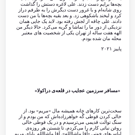
بچه‌ها برایم دست زدند. علی لاغره دستش را گذاشت
روی شانه‌ام و با غرور دست دیگرش را به طرفم دراز
کرد و لبخند باشکوهی زد. و بعد بقیه بچه‌ها با من دست
دادند. علی چاقه از لجش رفته بود. لابد یک جایی همان
نزدیکی از دور ما را تماشا و گریه می‌کرد. حالا دیگر من
الهه هفت ساله از تهران یکی از شخصیت های معتبر
محله مان شده بودم.
پاییز ۲۰۲۱
«مسافر سرزمین عجایب در قلعه‌ی دراکولا»
سخت‌ترین کارهای خانه همیشه مال «مریم» بود. از
خالی کردن قوطی گُه خواهر‌زاده‌اش که من بودم و از
سنگ توالت قدیمی می‌ترسیدم و در یک قوطی خالی
روغن نباتی کارم را می‌کردم، تا شستن هر روزه‌ی
لباس‌های خونی «آقا ماشاالله». آقا ماشاالله بابای مریم