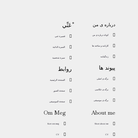
ْعَنِّي
درباره ی من
کوتاه درباره ی من
قصيرة عني
کارنامه و ساخته ها
زندگینامه
سيرة شخصية
پیوند ها
روابط
برگه ی اصلی
الصفحة الرئيسية
برگه ی عکاسی
برگه ی موسیقی
Om Meg
About me
Kort om meg
Short about me
CV
CV